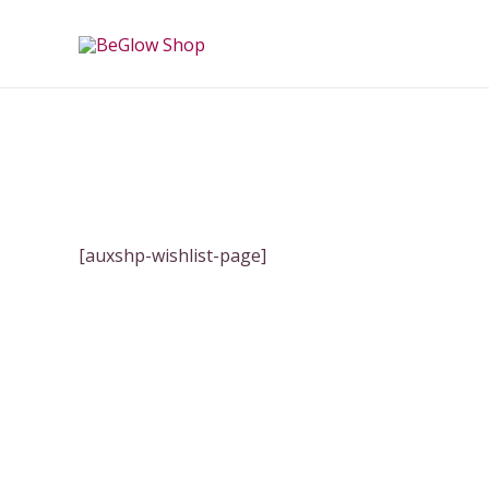
跳
至
主
要
內
容
[auxshp-wishlist-page]