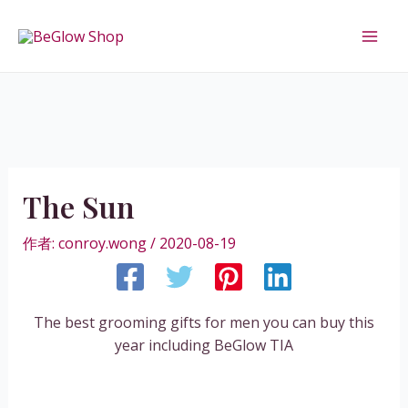
跳
至
Mai
主
要
Men
內
容
The Sun
作者:
conroy.wong
/
2020-08-19
The best grooming gifts for men you can buy this
year including BeGlow TIA