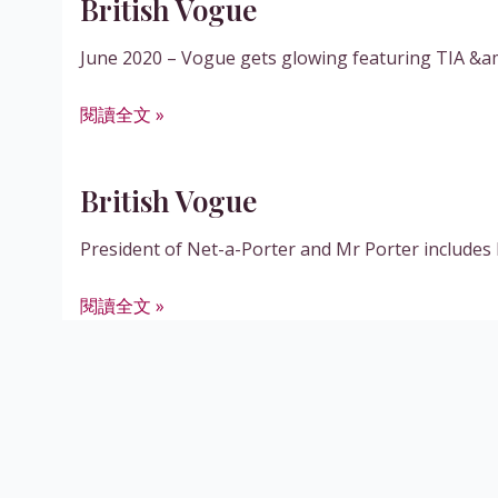
British Vogue
June 2020 – Vogue gets glowing featuring TIA &
British
閱讀全文 »
Vogue
British Vogue
President of Net-a-Porter and Mr Porter includes
British
閱讀全文 »
Vogue