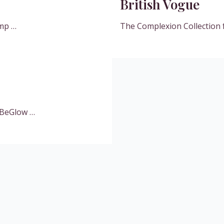
British Vogue
amp …
The Complexion Collection 
 BeGlow …