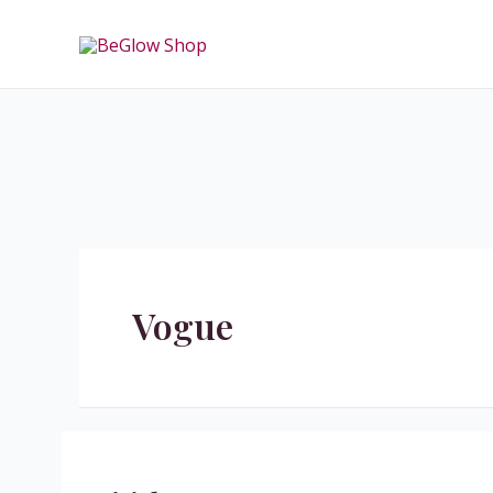
跳
至
主
要
內
容
Vogue